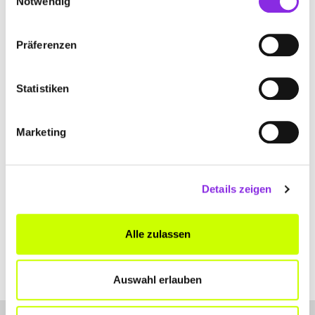
Notwendig
+49746117020
Präferenzen
www.swtenergie.de
Statistiken
Marketing
STADTWERKE TROSSINGEN GMBH
Christian-Messner-Straße 2-6
| 78647 Trossingen DE
Details zeigen
+497425940255
Alle zulassen
www.swtro.de
Auswahl erlauben