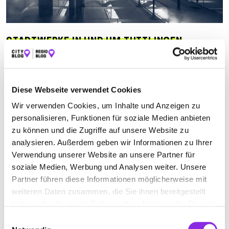
STADTWERKE IN UND UM TUTTLINGEN
Suchen nach
Diese Webseite verwendet Cookies
Finden
Wir verwenden Cookies, um Inhalte und Anzeigen zu
personalisieren, Funktionen für soziale Medien anbieten
ALLE
TROSSINGEN
TUTTLINGEN
zu können und die Zugriffe auf unsere Website zu
analysieren. Außerdem geben wir Informationen zu Ihrer
Verwendung unserer Website an unsere Partner für
Geschlossen - öffnet morgen um 08:00 Uhr
soziale Medien, Werbung und Analysen weiter. Unsere
Partner führen diese Informationen möglicherweise mit
STADTWERKE TUTTLINGEN GMBH
weiteren Daten zusammen, die Sie ihnen bereitgestellt
HAUPTVERWALTUNG
haben oder die sie im Rahmen Ihrer Nutzung der Dienste
gesammelt haben.
Einwilligungsauswahl
Bahnhofstraße 120
| 78532 Tuttlingen DE