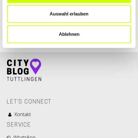
Im Egartenweg 8
| 78532 Tuttlingen DE
Auswahl erlauben
+4974619101818
schilli-dachbau.de
Ablehnen
LET'S CONNECT
Kontakt
SERVICE
WhatsApp