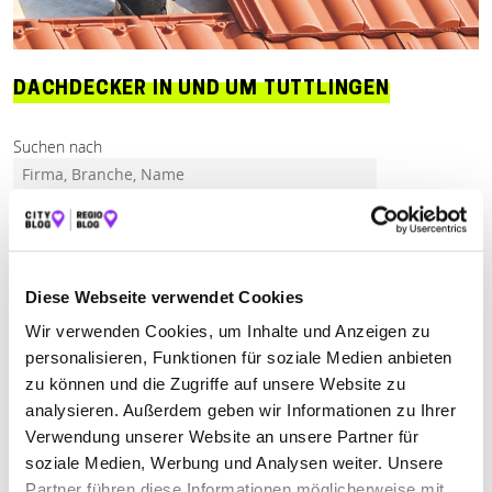
DACHDECKER IN UND UM TUTTLINGEN
Suchen nach
Finden
ALLE
FRIDINGEN AN DER DONAU
TUTTLINGEN
Diese Webseite verwendet Cookies
Wir verwenden Cookies, um Inhalte und Anzeigen zu
Keine Öffnungszeiten angegeben
personalisieren, Funktionen für soziale Medien anbieten
zu können und die Zugriffe auf unsere Website zu
RR DACH RATHMANN GMBH
analysieren. Außerdem geben wir Informationen zu Ihrer
BEDACHUNGEN
Verwendung unserer Website an unsere Partner für
soziale Medien, Werbung und Analysen weiter. Unsere
Württembergerstraße 20
| 78567 Fridingen an der
Partner führen diese Informationen möglicherweise mit