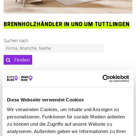
BRENNHOLZHÄNDLER IN UND UM TUTTLINGEN
Suchen nach
Finden
ALLE
GOSHEIM
WEHINGEN
Keine Öffnungszeiten angegeben
Diese Webseite verwendet Cookies
Wir verwenden Cookies, um Inhalte und Anzeigen zu
GRULER BRENNHOLZ
personalisieren, Funktionen für soziale Medien anbieten
Industriestr. 36
| 78559 Gosheim DE
zu können und die Zugriffe auf unsere Website zu
analysieren. Außerdem geben wir Informationen zu Ihrer
+497426963715