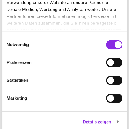
Verwendung unserer Website an unsere Partner für
soziale Medien, Werbung und Analysen weiter. Unsere
www.gruler-brennholz.de
Partner führen diese Informationen möglicherweise mit
weiteren Daten zusammen, die Sie ihnen bereitgestellt
haben oder die sie im Rahmen Ihrer Nutzung der Dienste
gesammelt haben.
Einwilligungsauswahl
Notwendig
Präferenzen
Statistiken
Keine Öffnungszeiten angegeben
Marketing
HEIZÖL BAUSER INH. RUF FRANK
Hofenstr. 27
| 78564 Wehingen DE
Details zeigen