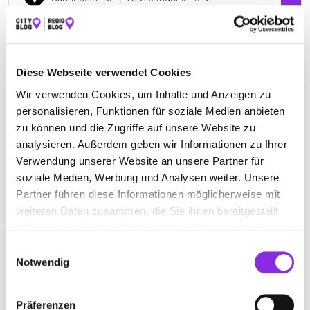
+497463227930
www.irion-brennstoffe.de
Diese Webseite verwendet Cookies
Wir verwenden Cookies, um Inhalte und Anzeigen zu
personalisieren, Funktionen für soziale Medien anbieten
zu können und die Zugriffe auf unsere Website zu
analysieren. Außerdem geben wir Informationen zu Ihrer
Verwendung unserer Website an unsere Partner für
soziale Medien, Werbung und Analysen weiter. Unsere
Partner führen diese Informationen möglicherweise mit
weiteren Daten zusammen, die Sie ihnen bereitgestellt
haben oder die sie im Rahmen Ihrer Nutzung der Dienste
gesammelt haben.
Einwilligungsauswahl
Notwendig
ERHARD BÜRK-KAUFFMANN GMBH
HEIZÖL
Präferenzen
Olgastraße 35
| 78532 Tuttlingen DE