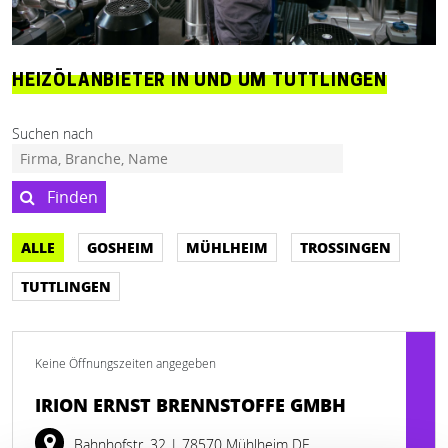
HEIZÖLANBIETER IN UND UM TUTTLINGEN
Suchen nach
Finden
ALLE
GOSHEIM
MÜHLHEIM
TROSSINGEN
TUTTLINGEN
Keine Öffnungszeiten angegeben
IRION ERNST BRENNSTOFFE GMBH
Bahnhofstr. 32
| 78570 Mühlheim DE