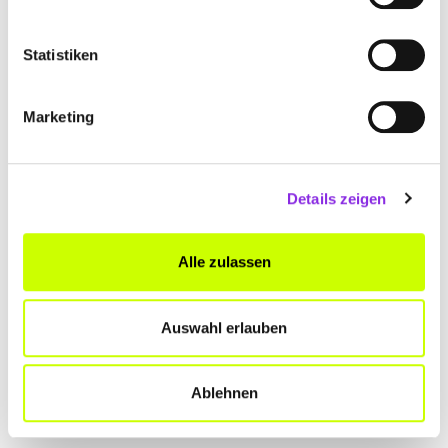
+49746172039
Statistiken
www.buerk-kauffmann.de
Marketing
Details zeigen
ERHARD BÜRK-KAUFFMANN GMBH
HEIZÖL
Alle zulassen
Dornierstraße 7
| 78559 Gosheim DE
+4974261222
Auswahl erlauben
www.buerk-kauffmann.de
Ablehnen