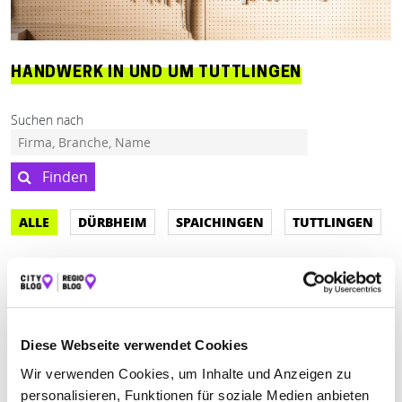
HANDWERK IN UND UM TUTTLINGEN
Suchen nach
Finden
ALLE
DÜRBHEIM
SPAICHINGEN
TUTTLINGEN
Geschlossen - öffnet um 09:00 Uhr
ARTHUR WENKERT WERKSTÄTTLE
Diese Webseite verwendet Cookies
Waaghausstraße 12
| 78532 Tuttlingen DE
Wir verwenden Cookies, um Inhalte und Anzeigen zu
personalisieren, Funktionen für soziale Medien anbieten
+49746178465