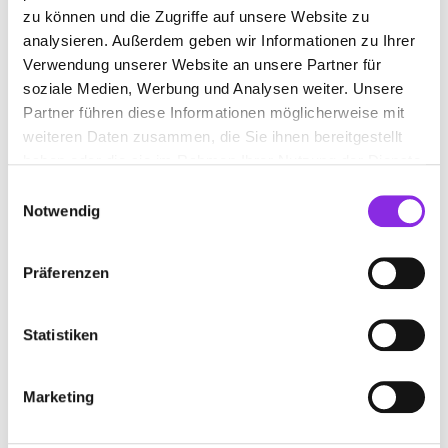
zu können und die Zugriffe auf unsere Website zu
analysieren. Außerdem geben wir Informationen zu Ihrer
www.werkstaettle-kunsthandwerk.de
Verwendung unserer Website an unsere Partner für
soziale Medien, Werbung und Analysen weiter. Unsere
Partner führen diese Informationen möglicherweise mit
weiteren Daten zusammen, die Sie ihnen bereitgestellt
haben oder die sie im Rahmen Ihrer Nutzung der Dienste
gesammelt haben.
Einwilligungsauswahl
Notwendig
Präferenzen
Statistiken
RAUMAUSSTATTER HOFFMANN
Hauptstraße 156
| 78549 Spaichingen DE
Marketing
+4974249818856