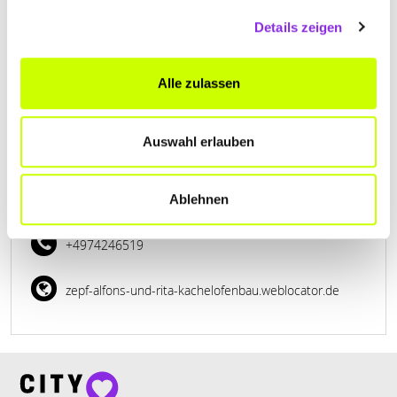
www.hoffmann-raum.de
Details zeigen
Alle zulassen
Auswahl erlauben
ZEPF ALFONS UND RITA
KACHELOFENBAU
Ablehnen
Jahnstraße 5
| 78589 Dürbheim DE
+4974246519
zepf-alfons-und-rita-kachelofenbau.weblocator.de